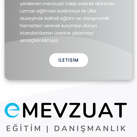
yenilenen mevzuatı takip ederek alanında
uzman eğitmen kadromuz ile Ülke
düzeyinde kaliteli eğitim ve danışmanlık
hizmetleri vererek kurumları dünya
standartlarının üzerine çıkarmayı
amaçlamaktayız.
İLETISIM