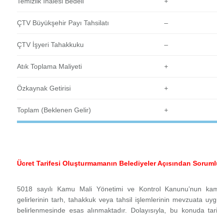
Temizlik İhalesi Bedeli
+
ÇTV Büyükşehir Payı Tahsilatı
–
ÇTV İşyeri Tahakkuku
–
Atık Toplama Maliyeti
+
Özkaynak Getirisi
+
Toplam (Beklenen Gelir)
+
Ücret Tarifesi Oluşturmamanın Belediyeler Açısından Sorum
5018 sayılı Kamu Mali Yönetimi ve Kontrol Kanunu’nun kamu
gelirlerinin tarh, tahakkuk veya tahsil işlemlerinin mevzuata u
belirlenmesinde esas alınmaktadır.
Dolayısıyla, bu konuda ta