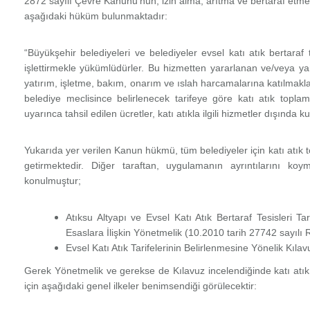
2872 sayılı Çevre Kanunu’nun, izin alma, arıtma ve bertaraf etm
aşağıdaki hüküm bulunmaktadır:
“Büyükşehir belediyeleri ve belediyeler evsel katı atık bertaraf
işlettirmekle yükümlüdürler. Bu hizmetten yararlanan ve/veya ya
yatırım, işletme, bakım, onarım ve ıslah harcamalarına katılmakl
belediye meclisince belirlenecek tarifeye göre katı atık toplam
uyarınca tahsil edilen ücretler, katı atıkla ilgili hizmetler dışında k
Yukarıda yer verilen Kanun hükmü, tüm belediyeler için katı atık t
getirmektedir. Diğer taraftan, uygulamanın ayrıntılarını ko
konulmuştur;
Atıksu Altyapı ve Evsel Katı Atık Bertaraf Tesisleri Ta
Esaslara İlişkin Yönetmelik (
10.2010 tarih 27742 sayılı
Evsel Katı Atık Tarifelerinin Belirlenmesine Yönelik Kılav
Gerek Yönetmelik ve gerekse de Kılavuz incelendiğinde katı atık 
için aşağıdaki genel ilkeler benimsendiği görülecektir: